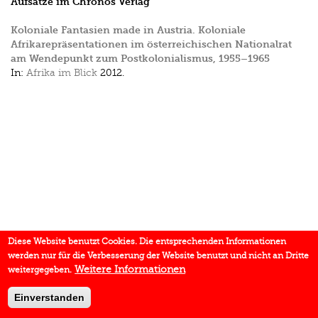
Aufsätze im Chronos Verlag
Koloniale Fantasien made in Austria. Koloniale
Afrikarepräsentationen im österreichischen Nationalrat
am Wendepunkt zum Postkolonialismus, 1955–1965
In:
Afrika im Blick
2012.
Diese Website benutzt Cookies. Die entsprechenden Informationen
werden nur für die Verbesserung der Website benutzt und nicht an Dritte
Weitere Informationen
weitergegeben.
Einverstanden