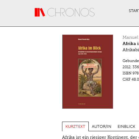
Direkt zum Inhalt
STAR
Manuel
Afrika 
Afrikab
Gebunde
2012.
336
ISBN
978
CHF 48.0
KURZTEXT
AUTOR/IN
EINBLICK
Afrika ist ein riesiger Kontinent, de