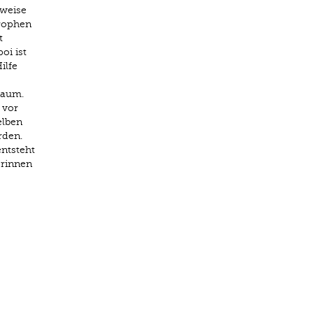
tweise
trophen
t
oi ist
ilfe
Raum.
 vor
elben
rden.
ntsteht
erinnen