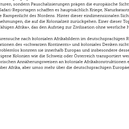
ulturen, sondern Pauschalisierungen prägen die europäische Sich
Safari-Reportagen schaffen es hauptsächlich Kriege, Naturkatas
le Rampenlicht des Nordens. Hinter dieser eindimensionalen Sich
ehmungen, die auf die Kolonialzeit zurückgehen. Einer dieser Top
higen Afrika», das den Aufstieg zur Zivilisation ohne westliche H
rensuche nach kolonia­len Afrikabildern im deutschsprachigen 
tationen des «schwarzen Kontinents» und koloniales Denken nicht
roblemlos konnten sie innerhalb Europas und insbesondere dess
gene Kolonien wie die Schweiz oder Österreich transportiert we
orischen Annäherungsweisen an koloniale Afrikakonstruktionen e
s über Afrika, aber umso mehr über die deutschsprachigen Europä