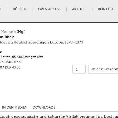
T
BÜCHER
OPEN ACCESS
AKTUELL
KONTAKT
 Menrath
(Hg.)
im Blick
ilder im deutschsprachigen Europa, 1870–1970
n
 Seiten
,
65 Abbildungen s/w.
-3-0340-1137-2
0
/
EUR 43.00
In den Warenk
IN DEN MEDIEN
DOWNLOADS
r durch geographische und kulturelle Vielfalt bestimmt ist. Doch ni