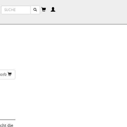
Suchformular
Suche
orb
cht die