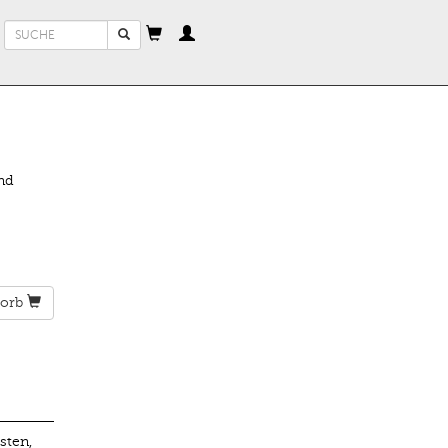
Suchformular
Suche
nd
orb
sten,