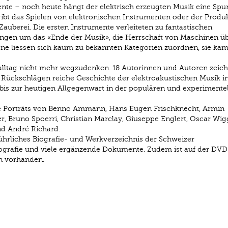
ente – noch heute hängt der elektrisch erzeugten Musik eine Spu
ibt das Spielen von elektronischen Instrumenten oder der Produ
uberei. Die ersten Instrumente verleiteten zu fantastischen
ngen um das «Ende der Musik», die Herrschaft von Maschinen üb
öne liessen sich kaum zu bekannten Kategorien zuordnen, sie ka
alltag nicht mehr wegzudenken. 18 Autorinnen und Autoren zeic
n Rückschlägen reiche Geschichte der elektroakustischen Musik i
bis zur heutigen Allgegenwart in der populären und experimente
ge Porträts von Benno Ammann, Hans Eugen Frischknecht, Armin
, Bruno Spoerri, Christian Marclay, Giuseppe Englert, Oscar Wigg
nd André Richard.
ührliches Biografie- und Werkverzeichnis der Schweizer
liografie und viele ergänzende Dokumente. Zudem ist auf der DVD
en vorhanden.