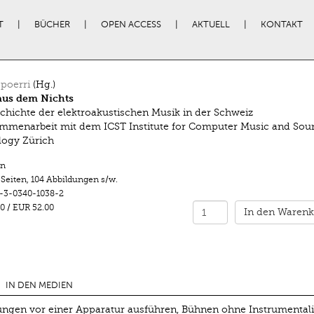
T
BÜCHER
OPEN ACCESS
AKTUELL
KONTAKT
poerri
(Hg.)
aus dem Nichts
chichte der elektroakustischen Musik in der Schweiz
mmenarbeit mit dem ICST Institute for Computer Music and Sou
logy Zürich
n
 Seiten
,
104 Abbildungen s/w.
-3-0340-1038-2
0
/
EUR 52.00
In den Warenk
IN DEN MEDIEN
ngen vor einer Apparatur ausführen, Bühnen ohne Instrumentali