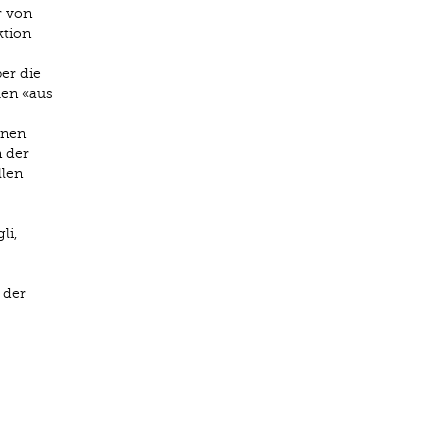
r von
ktion
er die
men «aus
hnen
n der
llen
li,
 der