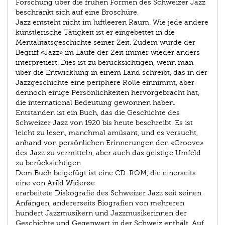
Forschung über die frühen Formen des Schweizer Jazz
beschränkt sich auf eine Broschüre.
Jazz entsteht nicht im luftleeren Raum. Wie jede andere
künstlerische Tätigkeit ist er eingebettet in die
Mentalitätsgeschichte seiner Zeit. Zudem wurde der
Begriff «Jazz» im Laufe der Zeit immer wieder anders
interpretiert. Dies ist zu berücksichtigen, wenn man
über die Entwicklung in einem Land schreibt, das in der
Jazzgeschichte eine periphere Rolle einnimmt, aber
dennoch einige Persönlichkeiten hervorgebracht hat,
die international Bedeutung gewonnen haben.
Entstanden ist ein Buch, das die Geschichte des
Schweizer Jazz von 1920 bis heute beschreibt. Es ist
leicht zu lesen, manchmal amüsant, und es versucht,
anhand von persönlichen Erinnerungen den «Groove»
des Jazz zu vermitteln, aber auch das geistige Umfeld
zu berücksichtigen.
Dem Buch beigefügt ist eine CD-ROM, die einerseits
eine von Arild Widerøe
erarbeitete Diskografie des Schweizer Jazz seit seinen
Anfängen, andererseits Biografien von mehreren
hundert Jazzmusikern und Jazzmusikerinnen der
Geschichte und Gegenwart in der Schweiz enthält. Auf