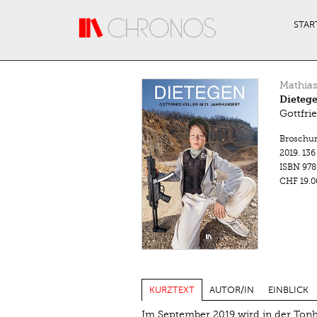
Direkt zum Inhalt
STAR
Mathias
Dieteg
Gottfri
Broschu
2019.
136
ISBN
978
CHF 19.0
KURZTEXT
AUTOR/IN
EINBLICK
Im September 2019 wird in der Tonha