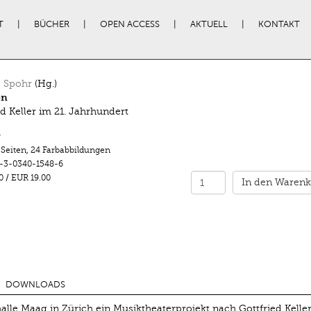
T
BÜCHER
OPEN ACCESS
AKTUELL
KONTAKT
 Spohr
(Hg.)
en
ed Keller im 21. Jahrhundert
r
 Seiten
,
24 Farbabbildungen
-3-0340-1548-6
0
/
EUR 19.00
In den Warenk
DOWNLOADS
lle Maag in Zürich ein Musiktheaterprojekt nach Gottfried Kelle