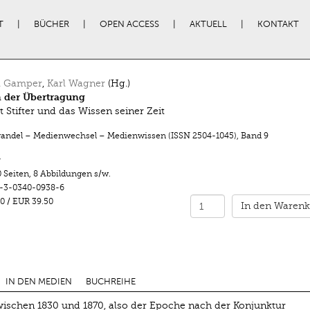
T
BÜCHER
OPEN ACCESS
AKTUELL
KONTAKT
l Gamper
,
Karl Wagner
(Hg.)
n der Übertragung
t Stifter und das Wissen seiner Zeit
ndel – Medienwechsel – Medienwissen (ISSN 2504-1045)
,
Band 9
r
 Seiten
,
8 Abbildungen s/w.
-3-0340-0938-6
0
/
EUR 39.50
In den Warenk
IN DEN MEDIEN
BUCHREIHE
wischen 1830 und 1870, also der Epoche nach der Konjunktur