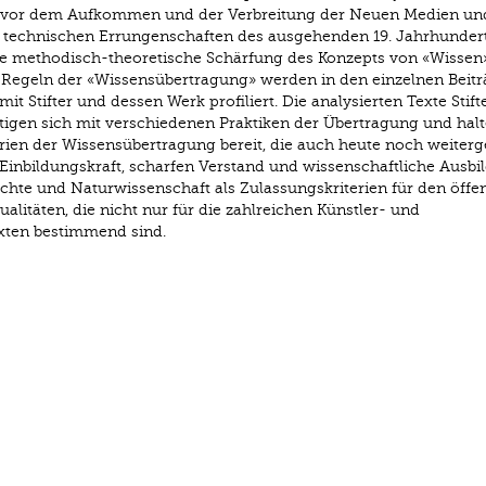
 vor dem Aufkommen und der Verbreitung der Neuen Medien un
 technischen Errungenschaften des ausgehenden 19. Jahrhunderts
e methodisch-theoretische Schärfung des Konzepts von «Wissen
 Regeln der «Wissensübertragung» werden in den einzelnen Beitr
t Stifter und dessen Werk profiliert. Die analysierten Texte Stift
ftigen sich mit verschiedenen Praktiken der Übertragung und hal
ien der Wissensübertragung bereit, die auch heute noch weiter
t Einbildungskraft, scharfen Verstand und wissenschaftliche Ausbi
chte und Naturwissenschaft als Zulassungskriterien für den öffen
alitäten, die nicht nur für die zahlreichen Künstler- und
exten bestimmend sind.