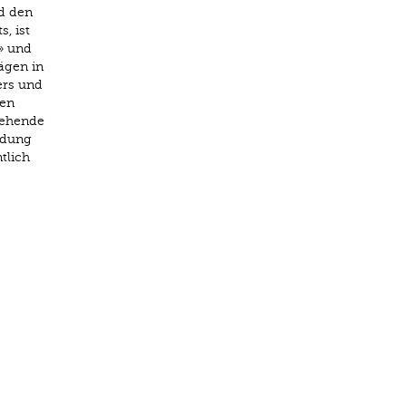
d den
, ist
» und
ägen in
ers und
ten
gehende
ldung
tlich