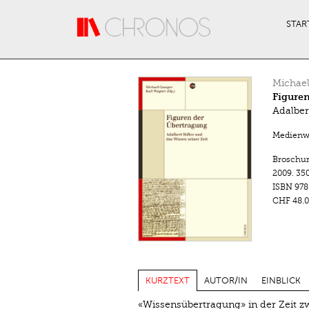
Direkt zum Inhalt
STAR
Michae
Figure
Adalber
Medienwa
Broschu
2009.
350
ISBN
978
CHF 48.0
KURZTEXT
AUTOR/IN
EINBLICK
«Wissensübertragung» in der Zeit z