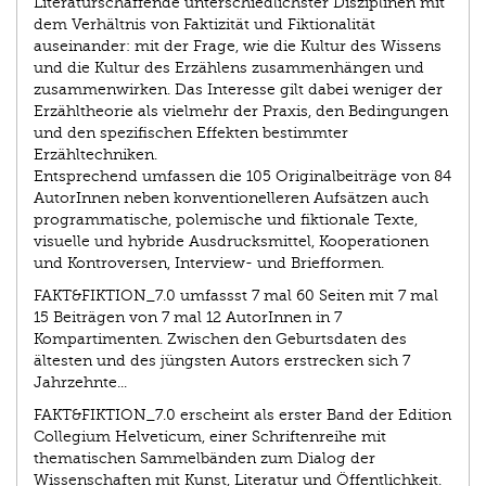
Literaturschaffende unterschiedlichster Disziplinen mit
dem Verhältnis von Faktizität und Fiktionalität
auseinander: mit der Frage, wie die Kultur des Wissens
und die Kultur des Erzählens zusammenhängen und
zusammenwirken. Das Interesse gilt dabei weniger der
Erzähltheorie als vielmehr der Praxis, den Bedingungen
und den spezifischen Effekten bestimmter
Erzähltechniken.
Entsprechend umfassen die 105 Originalbeiträge von 84
AutorInnen neben konventionelleren Aufsätzen auch
programmatische, polemische und fiktionale Texte,
visuelle und hybride Ausdrucksmittel, Kooperationen
und Kontroversen, Interview- und Briefformen.
FAKT&FIKTION_7.0 umfassst 7 mal 60 Seiten mit 7 mal
15 Beiträgen von 7 mal 12 AutorInnen in 7
Kompartimenten. Zwischen den Geburtsdaten des
ältesten und des jüngsten Autors erstrecken sich 7
Jahrzehnte...
FAKT&FIKTION_7.0 erscheint als erster Band der Edition
Collegium Helveticum, einer Schriftenreihe mit
thematischen Sammelbänden zum Dialog der
Wissenschaften mit Kunst, Literatur und Öffentlichkeit.