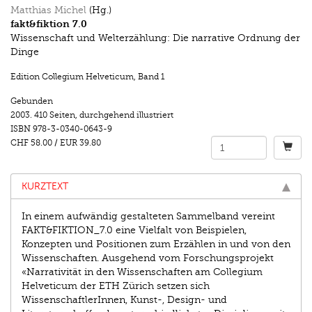
Matthias Michel
(Hg.)
fakt&fiktion 7.0
Wissenschaft und Welterzählung: Die narrative Ordnung der
Dinge
Edition Collegium Helveticum
,
Band 1
Gebunden
2003.
410 Seiten
,
durchgehend illustriert
ISBN
978-3-0340-0643-9
CHF 58.00
/
EUR 39.80
KURZTEXT
In einem aufwändig gestalteten Sammelband vereint
FAKT&FIKTION_7.0 eine Vielfalt von Beispielen,
Konzepten und Positionen zum Erzählen in und von den
Wissenschaften. Ausgehend vom Forschungsprojekt
«Narrativität in den Wissenschaften am Collegium
Helveticum der ETH Zürich setzen sich
WissenschaftlerInnen, Kunst-, Design- und