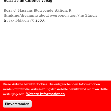
Aufsätze im Chronos Verlag
Roza el-Hassans Blutspende-Aktion. R.
thinking/dreaming about overpopulation 7 in Zürich
In:
fakt&fiktion 7.0
2003.
Diese Website benutzt Cookies. Die entsprechenden Informationen
werden nur für die Verbesserung der Website benutzt und nicht an Dritte
Weitere Informationen
weitergegeben.
Einverstanden