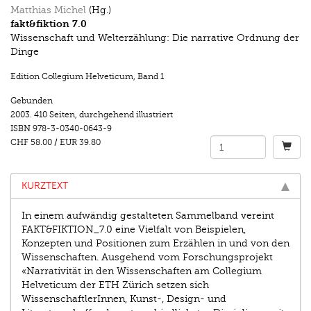
Matthias Michel
(Hg.)
fakt&fiktion 7.0
Wissenschaft und Welterzählung: Die narrative Ordnung der
Dinge
Edition Collegium Helveticum
,
Band 1
Gebunden
2003.
410 Seiten
,
durchgehend illustriert
ISBN
978-3-0340-0643-9
CHF 58.00
/
EUR 39.80
KURZTEXT
In einem aufwändig gestalteten Sammelband vereint
FAKT&FIKTION_7.0 eine Vielfalt von Beispielen,
Konzepten und Positionen zum Erzählen in und von den
Wissenschaften. Ausgehend vom Forschungsprojekt
«Narrativität in den Wissenschaften am Collegium
Helveticum der ETH Zürich setzen sich
WissenschaftlerInnen, Kunst-, Design- und