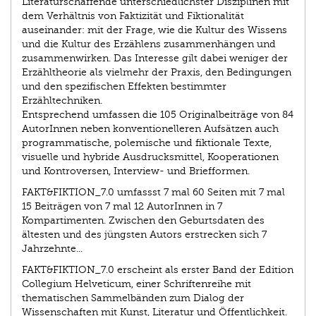
Literaturschaffende unterschiedlichster Disziplinen mit
dem Verhältnis von Faktizität und Fiktionalität
auseinander: mit der Frage, wie die Kultur des Wissens
und die Kultur des Erzählens zusammenhängen und
zusammenwirken. Das Interesse gilt dabei weniger der
Erzähltheorie als vielmehr der Praxis, den Bedingungen
und den spezifischen Effekten bestimmter
Erzähltechniken.
Entsprechend umfassen die 105 Originalbeiträge von 84
AutorInnen neben konventionelleren Aufsätzen auch
programmatische, polemische und fiktionale Texte,
visuelle und hybride Ausdrucksmittel, Kooperationen
und Kontroversen, Interview- und Briefformen.
FAKT&FIKTION_7.0 umfassst 7 mal 60 Seiten mit 7 mal
15 Beiträgen von 7 mal 12 AutorInnen in 7
Kompartimenten. Zwischen den Geburtsdaten des
ältesten und des jüngsten Autors erstrecken sich 7
Jahrzehnte...
FAKT&FIKTION_7.0 erscheint als erster Band der Edition
Collegium Helveticum, einer Schriftenreihe mit
thematischen Sammelbänden zum Dialog der
Wissenschaften mit Kunst, Literatur und Öffentlichkeit.