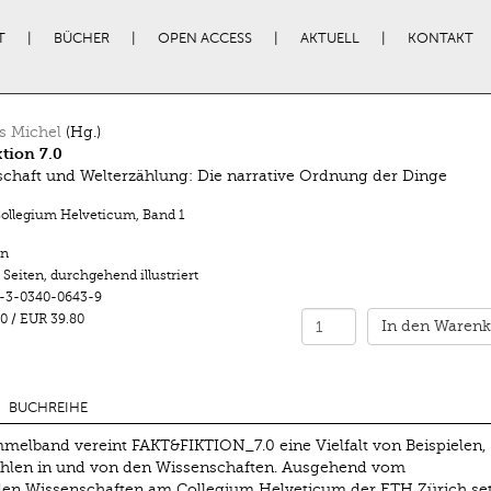
T
BÜCHER
OPEN ACCESS
AKTUELL
KONTAKT
s Michel
(Hg.)
ktion 7.0
chaft und Welterzählung: Die narrative Ordnung der Dinge
Collegium Helveticum
,
Band 1
n
 Seiten
,
durchgehend illustriert
-3-0340-0643-9
0
/
EUR 39.80
In den Warenk
BUCHREIHE
melband vereint FAKT&FIKTION_7.0 eine Vielfalt von Beispielen,
ählen in und von den Wissenschaften. Ausgehend vom
 den Wissenschaften am Collegium Helveticum der ETH Zürich se