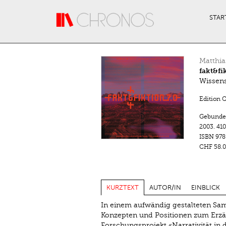
Direkt zum Inhalt
STAR
Matthia
fakt&fi
Wissens
Edition 
Gebunde
2003.
410
ISBN
978
CHF 58.0
KURZTEXT
AUTOR/IN
EINBLICK
In einem aufwändig gestalteten Sam
Konzepten und Positionen zum Erz
Forschungsprojekt «Narrativität in