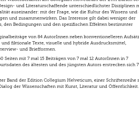
Design- und Literaturschaffende unterschiedlichster Disziplinen 
nalität auseinander: mit der Frage, wie die Kultur des Wissens und 
en und zusammenwirken. Das Interesse gilt dabei weniger der
xis, den Bedingungen und den spezifischen Effekten bestimmter
inalbeiträge von 84 AutorInnen neben konventionelleren Aufsät
nd fiktionale Texte, visuelle und hybride Ausdrucksmittel,
terview- und Briefformen.
 Seiten mit 7 mal 15 Beiträgen von 7 mal 12 AutorInnen in 7
tsdaten des ältesten und des jüngsten Autors erstrecken sich 7
er Band der Edition Collegium Helveticum, einer Schriftenreihe 
og der Wissenschaften mit Kunst, Literatur und Öffentlichkeit.