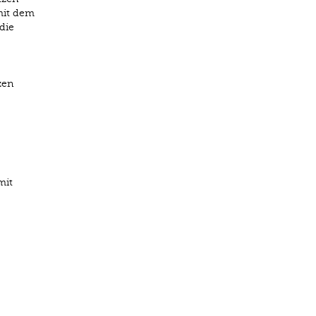
mit dem
die
zen
mit