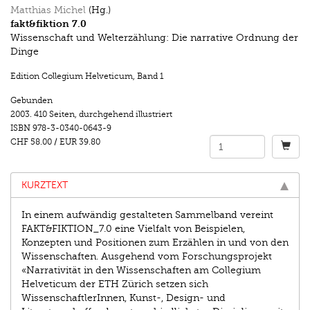
Matthias Michel
(Hg.)
fakt&fiktion 7.0
Wissenschaft und Welterzählung: Die narrative Ordnung der
Dinge
Edition Collegium Helveticum
,
Band 1
Gebunden
2003.
410 Seiten
,
durchgehend illustriert
ISBN
978-3-0340-0643-9
CHF 58.00
/
EUR 39.80
KURZTEXT
In einem aufwändig gestalteten Sammelband vereint
FAKT&FIKTION_7.0 eine Vielfalt von Beispielen,
Konzepten und Positionen zum Erzählen in und von den
Wissenschaften. Ausgehend vom Forschungsprojekt
«Narrativität in den Wissenschaften am Collegium
Helveticum der ETH Zürich setzen sich
WissenschaftlerInnen, Kunst-, Design- und