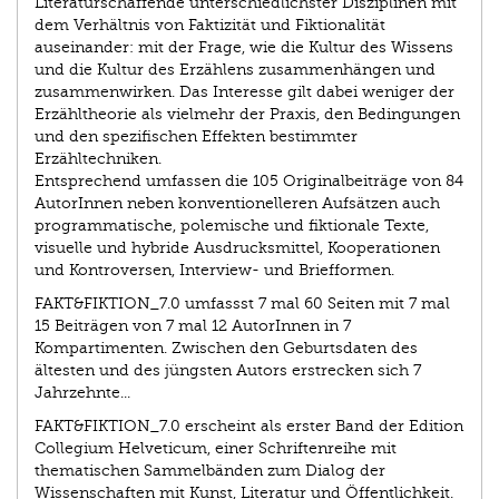
Literaturschaffende unterschiedlichster Disziplinen mit
dem Verhältnis von Faktizität und Fiktionalität
auseinander: mit der Frage, wie die Kultur des Wissens
und die Kultur des Erzählens zusammenhängen und
zusammenwirken. Das Interesse gilt dabei weniger der
Erzähltheorie als vielmehr der Praxis, den Bedingungen
und den spezifischen Effekten bestimmter
Erzähltechniken.
Entsprechend umfassen die 105 Originalbeiträge von 84
AutorInnen neben konventionelleren Aufsätzen auch
programmatische, polemische und fiktionale Texte,
visuelle und hybride Ausdrucksmittel, Kooperationen
und Kontroversen, Interview- und Briefformen.
FAKT&FIKTION_7.0 umfassst 7 mal 60 Seiten mit 7 mal
15 Beiträgen von 7 mal 12 AutorInnen in 7
Kompartimenten. Zwischen den Geburtsdaten des
ältesten und des jüngsten Autors erstrecken sich 7
Jahrzehnte...
FAKT&FIKTION_7.0 erscheint als erster Band der Edition
Collegium Helveticum, einer Schriftenreihe mit
thematischen Sammelbänden zum Dialog der
Wissenschaften mit Kunst, Literatur und Öffentlichkeit.