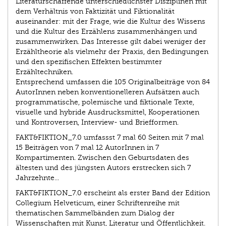
Literaturschaffende unterschiedlichster Disziplinen mit
dem Verhältnis von Faktizität und Fiktionalität
auseinander: mit der Frage, wie die Kultur des Wissens
und die Kultur des Erzählens zusammenhängen und
zusammenwirken. Das Interesse gilt dabei weniger der
Erzähltheorie als vielmehr der Praxis, den Bedingungen
und den spezifischen Effekten bestimmter
Erzähltechniken.
Entsprechend umfassen die 105 Originalbeiträge von 84
AutorInnen neben konventionelleren Aufsätzen auch
programmatische, polemische und fiktionale Texte,
visuelle und hybride Ausdrucksmittel, Kooperationen
und Kontroversen, Interview- und Briefformen.
FAKT&FIKTION_7.0 umfassst 7 mal 60 Seiten mit 7 mal
15 Beiträgen von 7 mal 12 AutorInnen in 7
Kompartimenten. Zwischen den Geburtsdaten des
ältesten und des jüngsten Autors erstrecken sich 7
Jahrzehnte...
FAKT&FIKTION_7.0 erscheint als erster Band der Edition
Collegium Helveticum, einer Schriftenreihe mit
thematischen Sammelbänden zum Dialog der
Wissenschaften mit Kunst, Literatur und Öffentlichkeit.