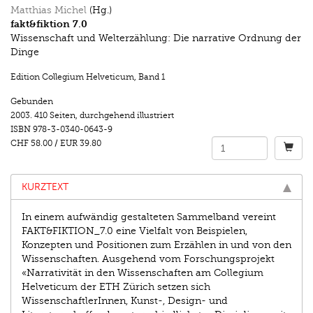
Matthias Michel
(Hg.)
fakt&fiktion 7.0
Wissenschaft und Welterzählung: Die narrative Ordnung der
Dinge
Edition Collegium Helveticum
,
Band 1
Gebunden
2003.
410 Seiten
,
durchgehend illustriert
ISBN
978-3-0340-0643-9
CHF 58.00
/
EUR 39.80
KURZTEXT
In einem aufwändig gestalteten Sammelband vereint
FAKT&FIKTION_7.0 eine Vielfalt von Beispielen,
Konzepten und Positionen zum Erzählen in und von den
Wissenschaften. Ausgehend vom Forschungsprojekt
«Narrativität in den Wissenschaften am Collegium
Helveticum der ETH Zürich setzen sich
WissenschaftlerInnen, Kunst-, Design- und