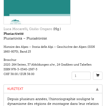
Luca Mocarelli
,
Giulio Ongaro
(Hg.)
Pluriactivité
Pluriattività – Pluriaktivität
Histoire des Alpes – Storia delle Alpi – Geschichte der Alpen (ISSN
1660-8070)
,
Band 25
Broschur
2020.
264 Seiten
,
37 Abbildungen s/w.
,
24 Grafiken und Tabellen
ISBN
978-3-0340-1587-5
CHF 38.00
/
EUR 38.00
KURZTEXT
Depuis plusieurs années, l’historiographie souligne le
dynamisme des régions de montagne dans leur relation