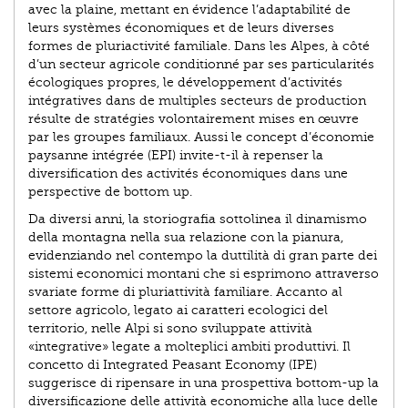
avec la plaine, mettant en évidence l’adaptabilité de
leurs systèmes économiques et de leurs diverses
formes de pluriactivité familiale. Dans les Alpes, à côté
d’un secteur agricole conditionné par ses particularités
écologiques propres, le développement d’activités
intégratives dans de multiples secteurs de production
résulte de stratégies volontairement mises en œuvre
par les groupes familiaux. Aussi le concept d’économie
paysanne intégrée (EPI) invite-t-il à repenser la
diversification des activités économiques dans une
perspective de bottom up.
Da diversi anni, la storiografia sottolinea il dinamismo
della montagna nella sua relazione con la pianura,
evidenziando nel contempo la duttilità di gran parte dei
sistemi economici montani che si esprimono attraverso
svariate forme di pluriattività familiare. Accanto al
settore agricolo, legato ai caratteri ecologici del
territorio, nelle Alpi si sono sviluppate attività
«integrative» legate a molteplici ambiti produttivi. Il
concetto di Integrated Peasant Economy (IPE)
suggerisce di ripensare in una prospettiva bottom-up la
diversificazione delle attività economiche alla luce delle