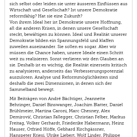
sich selbst oder leiden sie unter äusseren Einflüssen aus
Wirtschaft und Gesellschaft? Ist unsere Demokratie
reformfähig? Hat sie eine Zukunft?
Von ihrem Ideal her ist Demokratie unsere Hoffnung,
all die anderen Krisen, in denen unsere Gesellschaft
steckt, bewältigen zu können. Ideal und Realität unserer
Demokratie bilden ein Spannungsfeld und klaffen
zuweilen auseinander. Sie sollen es sogar. Aber wir
müssen die Chance haben, unsere Ideale einen Schritt
weit zu realisieren. Sonst verlieren wir den Glauben an
sie. Deshalb ist es wichtig, die Realität einerseits kritisch
zu analysieren, anderseits das Verbesserungspotenzial
auszuloten. Analyse und Reformmöglichkeiten sind
deshalb die zwei Dimensionen, in denen sich der
Sammelband bewegt.
Mit Beiträgen von André Bächtiger, Jeannette
Behringer, Daniel Binswanger, Joachim Blatter, Daniel
Brühlmeier, Martina Caroni, Marc Chesney, Alex
Demirović, Christian Fallegger, Christian Felber, Markus
Freitag, Volker Gerhardt, Friederike Habermann, Heinz
Hauser, Otfried Höffe, Gebhard Kirchgässner,
Hanspeter Kriesi, Ulrike Liebert, Wolf Linder, Philippe