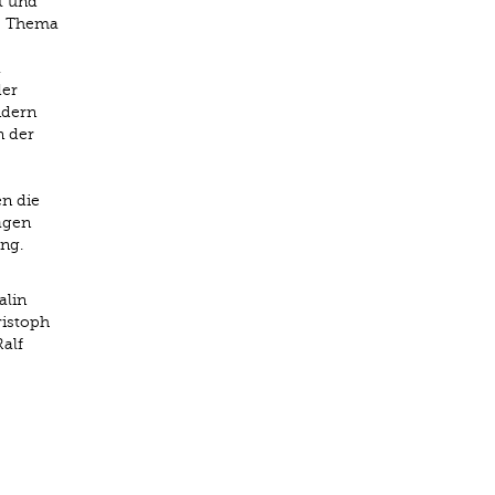
t und
s Thema
a
der
ndern
n der
n die
agen
ng.
alin
ristoph
alf