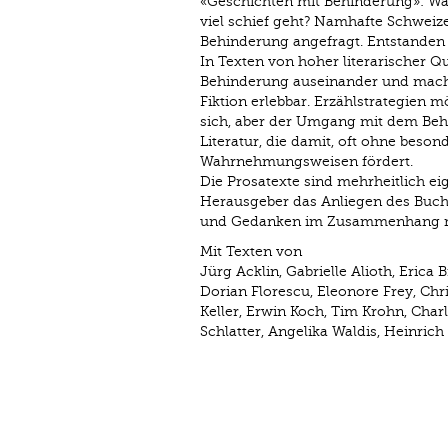
«Geschichten mit Behinderung»: Was
viel schief geht? Namhafte Schwe
Behinderung angefragt. Entstanden 
In Texten von hoher literarischer 
Behinderung auseinander und mache
Fiktion erlebbar. Erzählstrategien 
sich, aber der Umgang mit dem Behi
Literatur, die damit, oft ohne beson
Wahrnehmungsweisen fördert.
Die Prosatexte sind mehrheitlich e
Herausgeber das Anliegen des Buche
und Gedanken im Zusammenhang mi
Mit Texten von
Jürg Acklin, Gabrielle Alioth, Erica
Dorian Florescu, Eleonore Frey, Chr
Keller, Erwin Koch, Tim Krohn, Charl
Schlatter, Angelika Waldis, Heinric