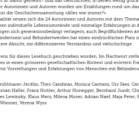
 ist damit gemeint? Sind das Geschichten, in denen wenig glück
izer Autorinnen und Autoren wurden um Erzählungen rund um da
ist die Geschichtensammlung «Alles wie immer?».
Qualität setzen sich die 24 Autorinnen und Autoren mit dem Them
n individuelle Lebensumstände und einmalige Erfahrungen in 
mögen sich generationsbedingt verlagern, auch Begrifflichkeiten ä
ndertsein und Behindertwerden hat einen eindrücklichen Platz i
dere Absicht, ein differenziertes Verständnis und vielschichtige
igens für dieses Lesebuch geschrieben worden. Im Nachwort stelle
s in einen grösseren gesellschaftlichen Kontext und erörtern Fr
t Vorstellungen und Erfahrungen von Menschen mit Behinderu
 Brühlmann-Jecklin, Theo Candinas, Monica Cantieni, Urs Faes, Cat
istian Haller, Franz Hohler, Arthur Honegger, Bernhard Jundt, Ch
es Lewinsky, Klaus Merz, Milena Moser, Adrian Naef, Maja Peter, R
h Wiesner, Verena Wyss