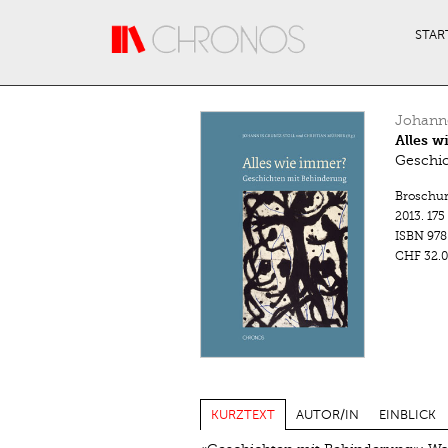
Direkt zum Inhalt
STAR
Johanne
Alles w
Geschic
Broschu
2013.
175
ISBN
978
CHF 32.0
KURZTEXT
AUTOR/IN
EINBLICK