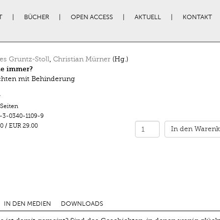
T
BÜCHER
OPEN ACCESS
AKTUELL
KONTAKT
s Gruntz-Stoll
,
Christian Mürner
(Hg.)
ie immer?
hten mit Behinderung
r
 Seiten
-3-0340-1109-9
0
/
EUR 29.00
In den Warenk
IN DEN MEDIEN
DOWNLOADS