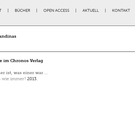
T
BÜCHER
OPEN ACCESS
AKTUELL
KONTAKT
andinas
e im Chronos Verlag
er ist, was einer war …
s wie immer?
2013.