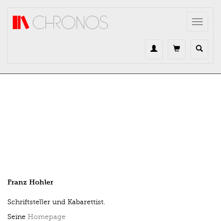
Direkt zum Inhalt
Toggle
navigat
Franz Hohler
Schriftsteller und Kabarettist.
Seine
Homepage