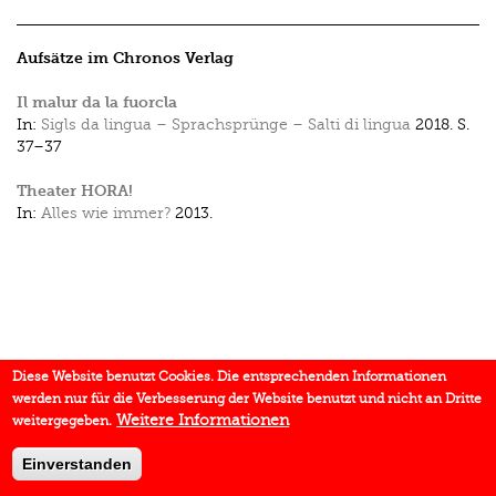
Aufsätze im Chronos Verlag
Il malur da la fuorcla
In:
Sigls da lingua – Sprachsprünge – Salti di lingua
2018.
S.
37–37
Theater HORA!
In:
Alles wie immer?
2013.
Diese Website benutzt Cookies. Die entsprechenden Informationen
werden nur für die Verbesserung der Website benutzt und nicht an Dritte
Weitere Informationen
weitergegeben.
Einverstanden