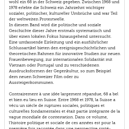
wohl ein 68 in der Schweiz gegeben. Zwischen 1968 und
1978 er­lebte die Schweiz ein Jahrzehnt wichtiger
sozialer, politischer, kultureller Umbrüche und war Teil
der weltweiten Protest­welle.
In diesem Band wird die politische und soziale
Geschichte dieser Jahre erstmals systematisch und
über einen lokalen Fokus hinausgehend untersucht.
Eine umfassende Einleitung und ein ausführlicher
Schlussartikel bieten den ereignis­geschichtlichen und
theoretischen Rahmen für innovative Studien zur neuen
Frauenbewegung, zur internationalen Solidarität mit
Vietnam oder Portugal und zu verschiedenen
Ausdrucksformen der Gegenkultur, so zum Beispiel
dem ­neuen Schweizer Film oder zu
Aussteigerkommunen.
Contrairement à une idée largement répandue, 68 a bel
et bien eu lieu en Suisse. Entre 1968 et 1978, la Suisse a
vécu un siècle de ruptures sociales, politiques et
culturelles fondamentales et était partie intégrante de la
vague mondiale de contestation. Dans ce volume,
l’histoire politique et sociale de ces années est pour la
première fois racontée dans une perspective systé­