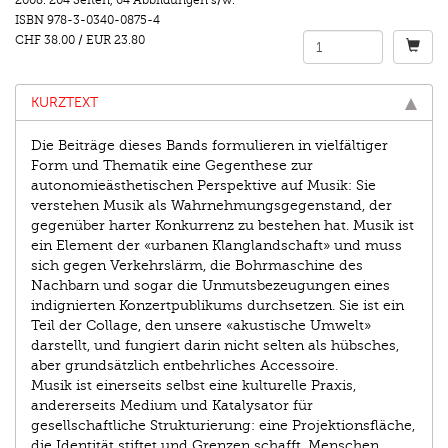
2008.
204 Seiten
,
64 Abbildungen s/w.
ISBN
978-3-0340-0875-4
CHF 38.00
/
EUR 23.80
KURZTEXT
Die Beiträge dieses Bands formulieren in vielfältiger
Form und Thematik eine Gegenthese zur
autonomieästhetischen Perspektive auf Musik: Sie
verstehen Musik als Wahrnehmungsgegenstand, der
gegenüber harter Konkurrenz zu bestehen hat. Musik ist
ein Element der «urbanen Klanglandschaft» und muss
sich gegen Verkehrslärm, die Bohrmaschine des
Nachbarn und sogar die Unmutsbezeugungen eines
indignierten Konzertpublikums durchsetzen. Sie ist ein
Teil der Collage, den unsere «akustische Umwelt»
darstellt, und fungiert darin nicht selten als hübsches,
aber grundsätzlich entbehrliches Accessoire.
Musik ist einerseits selbst eine kulturelle Praxis,
andererseits Medium und Katalysator für
gesellschaftliche Strukturierung: eine Projektionsfläche,
die Identität stiftet und Grenzen schafft. Menschen