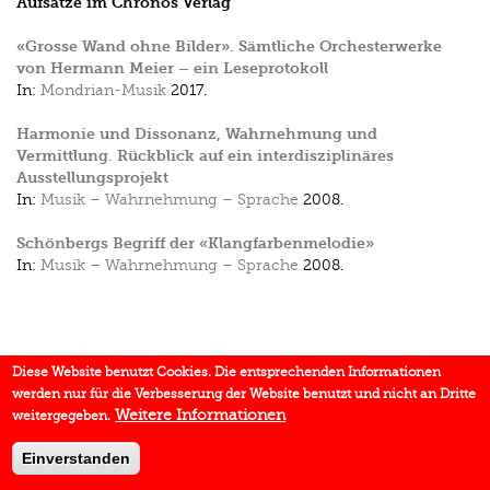
Aufsätze im Chronos Verlag
«Grosse Wand ohne Bilder». Sämtliche Orchesterwerke
von Hermann Meier – ein Leseprotokoll
In:
Mondrian-Musik
2017.
Harmonie und Dissonanz, Wahrnehmung und
Vermittlung. Rückblick auf ein interdisziplinäres
Ausstellungsprojekt
In:
Musik – Wahrnehmung – Sprache
2008.
Schönbergs Begriff der «Klangfarbenmelodie»
In:
Musik – Wahrnehmung – Sprache
2008.
Diese Website benutzt Cookies. Die entsprechenden Informationen
werden nur für die Verbesserung der Website benutzt und nicht an Dritte
Weitere Informationen
weitergegeben.
Einverstanden