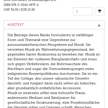
2008.
204 Seiten
,
64 Abbildungen s/w.
ISBN
978-3-0340-0875-4
CHF 38.00
/
EUR 23.80
KURZTEXT
Die Beiträge dieses Bands formulieren in vielfältiger
Form und Thematik eine Gegenthese zur
autonomieästhetischen Perspektive auf Musik: Sie
verstehen Musik als Wahrnehmungsgegenstand, der
gegenüber harter Konkurrenz zu bestehen hat. Musik ist
ein Element der «urbanen Klanglandschaft» und muss
sich gegen Verkehrslärm, die Bohrmaschine des
Nachbarn und sogar die Unmutsbezeugungen eines
indignierten Konzertpublikums durchsetzen. Sie ist ein
Teil der Collage, den unsere «akustische Umwelt»
darstellt, und fungiert darin nicht selten als hübsches,
aber grundsätzlich entbehrliches Accessoire.
Musik ist einerseits selbst eine kulturelle Praxis,
andererseits Medium und Katalysator für
gesellschaftliche Strukturierung: eine Projektionsfläche,
die Identität stiftet und Grenzen schafft. Menschen