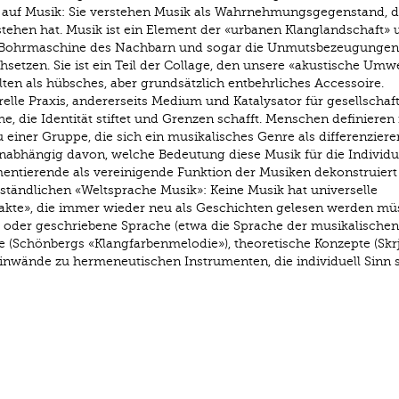
 auf Musik: Sie verstehen Musik als Wahrnehmungsgegenstand, d
tehen hat. Musik ist ein Element der «urbanen Klanglandschaft» 
e Bohrmaschine des Nachbarn und sogar die Unmutsbezeugungen
setzen. Sie ist ein Teil der Collage, den unsere «akustische Umwe
selten als hübsches, aber grundsätzlich entbehrliches Accessoire.
urelle Praxis, andererseits Medium und Katalysator für gesellschaf
he, die Identität stiftet und Grenzen schafft. Menschen definieren 
u einer Gruppe, die sich ein musikalisches Genre als differenzier
 unabhängig davon, welche Bedeutung diese Musik für die Individ
entierende als vereinigende Funktion der Musiken dekonstruiert 
ständlichen «Weltsprache Musik»: Keine Musik hat universelle
akte», die immer wieder neu als Geschichten gelesen werden müs
 oder geschriebene Sprache (etwa die Sprache der musikalischen
e (Schönbergs «Klangfarbenmelodie»), theoretische Konzepte (Skr
nwände zu hermeneutischen Instrumenten, die individuell Sinn st