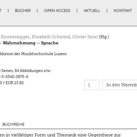
T
BÜCHER
OPEN ACCESS
AKTUELL
KONTAKT
a Emmenegger
,
Elisabeth Schwind
,
Olivier Senn
(Hg.)
– Wahrnehmung – Sprache
likation der Musikhochschule Luzern
r
 Seiten
,
64 Abbildungen s/w.
-3-0340-0875-4
0
/
EUR 23.80
In den Warenk
BUCHREIHE
en in vielfältiger Form und Thematik eine Gegenthese zur