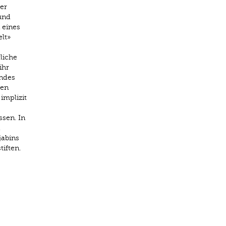
er
und
 eines
lt»
tliche
ihr
endes
uen
implizit
sen. In
jabins
iften.