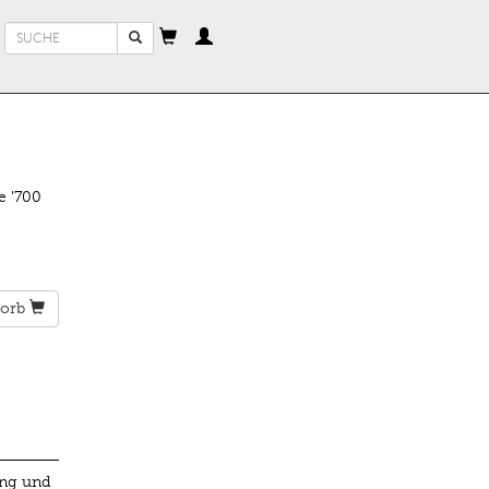
Suchformular
Suche
e '700
orb
ung und