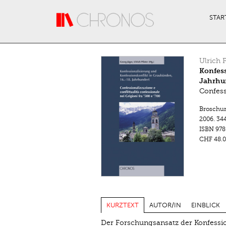
Direkt zum Inhalt
STAR
Ulrich P
Konfess
Jahrhu
Confessi
Broschu
2006.
344
ISBN
978
CHF 48.0
KURZTEXT
AUTOR/IN
EINBLICK
Der Forschungsansatz der Konfession