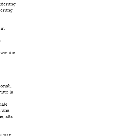
inierung
vierung
 in
r
wie die
onali.
nuto la
uale
n una
e, alla
cino e