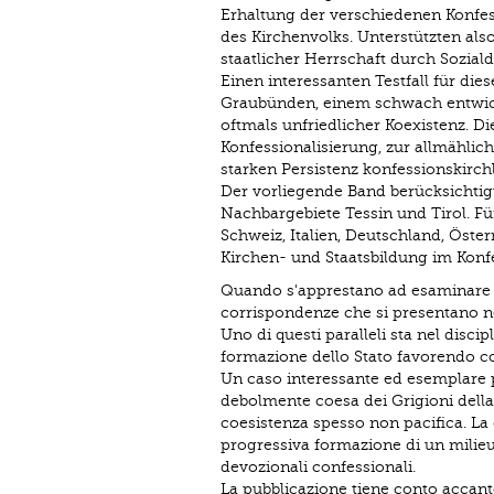
Erhaltung der verschiedenen Konfess
des Kirchenvolks. Unterstützten also
staatlicher Herrschaft durch Soziald
Einen interessanten Testfall für die
Graubünden, einem schwach entwicke
oftmals unfriedlicher Koexistenz. D
Konfessionalisierung, zur allmählich
starken Persistenz konfessionskirc
Der vorliegende Band berücksichtig
Nachbargebiete Tessin und Tirol. F
Schweiz, Italien, Deutschland, Öster
Kirchen- und Staatsbildung im Konfes
Quando s'apprestano ad esaminare la
corrispondenze che si presentano ne
Uno di questi paralleli sta nel disc
formazione dello Stato favorendo con 
Un caso interessante ed esemplare p
debolmente coesa dei Grigioni dell
coesistenza spesso non pacifica. La 
progressiva formazione di un milieu 
devozionali confessionali.
La pubblicazione tiene conto accanto