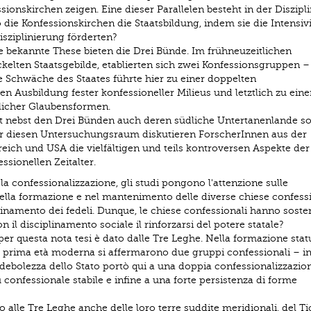
ionskirchen zeigen. Eine dieser Parallelen besteht in der Diszipl
 die Konfessionskirchen die Staatsbildung, indem sie die Intensi
isziplinierung förderten?
se bekannte These bieten die Drei Bünde. Im frühneuzeitlichen
lten Staatsgebilde, etablierten sich zwei Konfessionsgruppen –
ie Schwäche des Staates führte hier zu einer doppelten
en Ausbildung fester konfessioneller Milieus und letztlich zu eine
hlicher Glaubensformen.
t nebst den Drei Bünden auch deren südliche Untertanenlande so
ür diesen Untersuchungsraum diskutieren ForscherInnen aus der
reich und USA die vielfältigen und teils kontroversen Aspekte der
sionellen Zeitalter.
 confessionalizzazione, gli studi pongono l'attenzione sulle
lla formazione e nel mantenimento delle diverse chiese confessi
iplinamento dei fedeli. Dunque, le chiese confessionali hanno soste
il disciplinamento sociale il rinforzarsi del potere statale?
er questa nota tesi è dato dalle Tre Leghe. Nella formazione stat
a prima età moderna si affermarono due gruppi confessionali – i
debolezza dello Stato portò qui a una doppia confessionalizzazion
confessionale stabile e infine a una forte persistenza di forme
 alle Tre Leghe anche delle loro terre suddite meridionali, del Ti