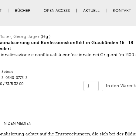
T
BÜCHER
OPEN ACCESS
AKTUELL
KONTAKT
fister
,
Georg Jäger
(Hg.)
ionalisierung und Konfessionskonflikt in Graubünden 16.–18.
ndert
onalizzazione e conflittualità confessionale nei Grigioni fra '500 
r
 Seiten
-3-0340-0773-3
0
/
EUR 32.00
In den Warenk
IN DEN MEDIEN
alisierung achtet auf die Entsprechungen, die sich bei der Bild