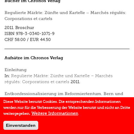
Bücher im Chronos Verlag
Regulierte Märkte: Zünfte und Kartelle – Marchés régulés:
Corporations et cartels
2011.
Broschur
ISBN
978-3-0340-1071-9
CHF 58.00
/
EUR 44.50
Aufsätze im Chronos Verlag
Einleitung
In:
Regulierte Märkte: Zünfte und Kartelle – Marchés
régulés: Corporations et cartels
2011.
Entkonfessionalisierung im Reformiertentum. Bern und
Davos im Vergleich
Diese Website benutzt Cookies. Die entsprechenden Informationen
In:
Konfessionalisierung und Konfessionskonflikt in
werden nur für die Verbesserung der Website benutzt und nicht an Dritte
Graubünden 16.–18. Jahrhundert
2006.
Weitere Informationen
weitergegeben.
Einverstanden