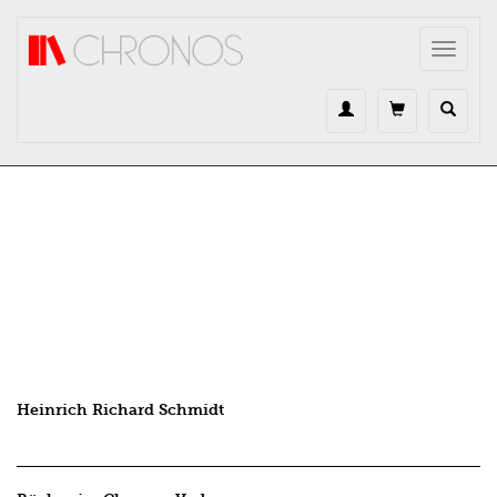
Direkt zum Inhalt
Toggle
navigat
Heinrich Richard Schmidt