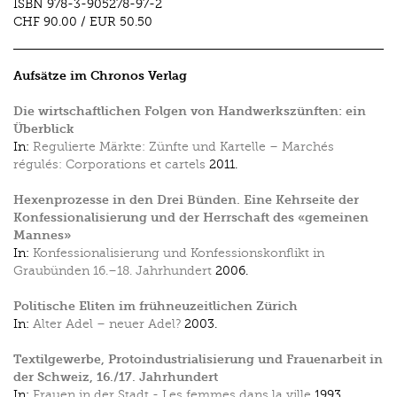
ISBN
978-3-905278-97-2
CHF 90.00
/
EUR 50.50
Aufsätze im Chronos Verlag
Die wirtschaftlichen Folgen von Handwerkszünften: ein
Überblick
In:
Regulierte Märkte: Zünfte und Kartelle – Marchés
régulés: Corporations et cartels
2011.
Hexenprozesse in den Drei Bünden. Eine Kehrseite der
Konfessionalisierung und der Herrschaft des «gemeinen
Mannes»
In:
Konfessionalisierung und Konfessionskonflikt in
Graubünden 16.–18. Jahrhundert
2006.
Politische Eliten im frühneuzeitlichen Zürich
In:
Alter Adel – neuer Adel?
2003.
Textilgewerbe, Protoindustrialisierung und Frauenarbeit in
der Schweiz, 16./17. Jahrhundert
In:
Frauen in der Stadt - Les femmes dans la ville
1993.