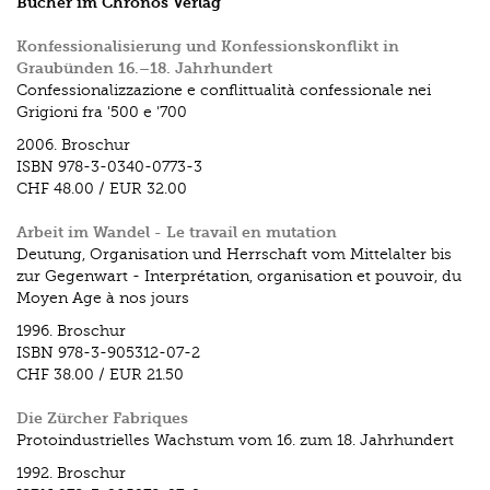
Bücher im Chronos Verlag
Konfessionalisierung und Konfessionskonflikt in
Graubünden 16.–18. Jahrhundert
Confessionalizzazione e conflittualità confessionale nei
Grigioni fra '500 e '700
2006.
Broschur
ISBN
978-3-0340-0773-3
CHF 48.00
/
EUR 32.00
Arbeit im Wandel - Le travail en mutation
Deutung, Organisation und Herrschaft vom Mittelalter bis
zur Gegenwart - Interprétation, organisation et pouvoir, du
Moyen Age à nos jours
1996.
Broschur
ISBN
978-3-905312-07-2
CHF 38.00
/
EUR 21.50
Die Zürcher Fabriques
Protoindustrielles Wachstum vom 16. zum 18. Jahrhundert
1992.
Broschur