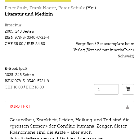
Peter Stulz
,
Frank Nager
,
Peter Schulz
(Hg.)
Literatur und Medizin
Broschur
2005.
248 Seiten
ISBN
978-3-0340-0721-4
CHF 38.00
/
EUR 24.80
Vergriffen / Restexemplare beim
Verlag (Versand nur innerhalb der
Schweiz)
E-Book (pdf)
2025.
248 Seiten
ISBN
978-3-0340-5721-9
CHF 18.00
/
EUR 18.00
KURZTEXT
Gesundheit, Krankheit, Leiden, Heilung und Tod sind die
«grossen Szenen» der Conditio humana. Zeugen dieser
Phänomene sind die Ärzte - aber auch
Schriftstellerinnen und Dichter. Literarische