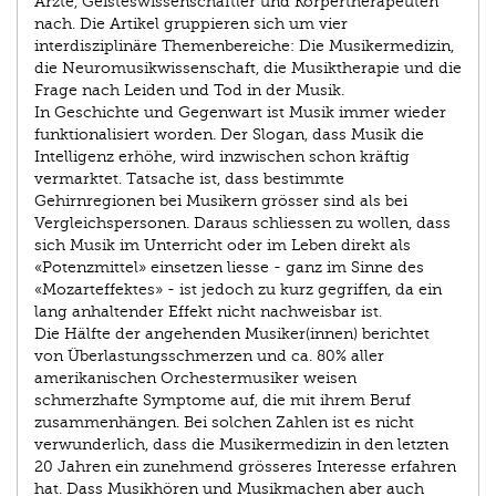
Ärzte, Geisteswissenschaftler und Körpertherapeuten
nach. Die Artikel gruppieren sich um vier
interdisziplinäre Themenbereiche: Die Musikermedizin,
die Neuromusikwissenschaft, die Musiktherapie und die
Frage nach Leiden und Tod in der Musik.
In Geschichte und Gegenwart ist Musik immer wieder
funktionalisiert worden. Der Slogan, dass Musik die
Intelligenz erhöhe, wird inzwischen schon kräftig
vermarktet. Tatsache ist, dass bestimmte
Gehirnregionen bei Musikern grösser sind als bei
Vergleichspersonen. Daraus schliessen zu wollen, dass
sich Musik im Unterricht oder im Leben direkt als
«Potenzmittel» einsetzen liesse - ganz im Sinne des
«Mozarteffektes» - ist jedoch zu kurz gegriffen, da ein
lang anhaltender Effekt nicht nachweisbar ist.
Die Hälfte der angehenden Musiker(innen) berichtet
von Überlastungsschmerzen und ca. 80% aller
amerikanischen Orchestermusiker weisen
schmerzhafte Symptome auf, die mit ihrem Beruf
zusammenhängen. Bei solchen Zahlen ist es nicht
verwunderlich, dass die Musikermedizin in den letzten
20 Jahren ein zunehmend grösseres Interesse erfahren
hat. Dass Musikhören und Musikmachen aber auch