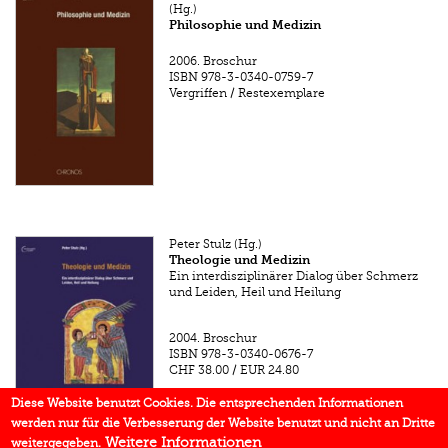
(Hg.)
Philosophie und Medizin
2006.
Broschur
ISBN
978-3-0340-0759-7
Vergriffen / Restexemplare
Peter Stulz (Hg.)
Theologie und Medizin
Ein interdisziplinärer Dialog über Schmerz
und Leiden, Heil und Heilung
2004.
Broschur
ISBN
978-3-0340-0676-7
CHF 38.00
/
EUR 24.80
Diese Website benutzt Cookies. Die entsprechenden Informationen
werden nur für die Verbesserung der Website benutzt und nicht an Dritte
Weitere Informationen
weitergegeben.