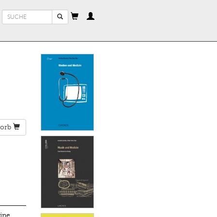
Suchformular
Suche
orb
ine