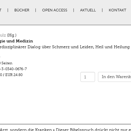
T
BÜCHER
OPEN ACCESS
AKTUELL
KONTAKT
ulz
(Hg.)
gie und Medizin
erdisziplinärer Dialog über Schmerz und Leiden, Heil und Heilung
r
 Seiten
-3-0340-0676-7
0
/
EUR 24.80
In den Warenk
zt, sondern die Kranken.» Dieser Bibelspruch drückt nicht nur e