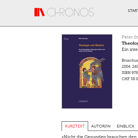
Direkt zum Inhalt
STAR
Peter St
Theolo
Ein int
Broschu
2004.
240
ISBN
978
CHF 38.0
KURZTEXT
AUTOR/IN
EINBLICK
«Nicht die Gesunden brauchen den Ar