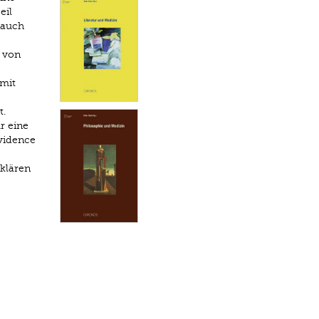
eil
 auch
 von
 mit
t.
r eine
Evidence
klären