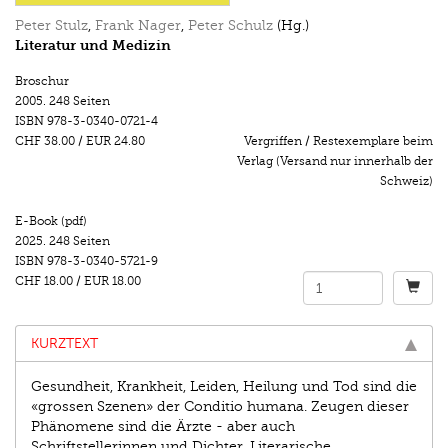
Peter Stulz
,
Frank Nager
,
Peter Schulz
(Hg.)
Literatur und Medizin
Broschur
2005.
248 Seiten
ISBN
978-3-0340-0721-4
CHF 38.00
/
EUR 24.80
Vergriffen / Restexemplare beim
Verlag (Versand nur innerhalb der
Schweiz)
E-Book (pdf)
2025.
248 Seiten
ISBN
978-3-0340-5721-9
CHF 18.00
/
EUR 18.00
KURZTEXT
Gesundheit, Krankheit, Leiden, Heilung und Tod sind die
«grossen Szenen» der Conditio humana. Zeugen dieser
Phänomene sind die Ärzte - aber auch
Schriftstellerinnen und Dichter. Literarische