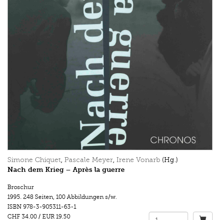
Simone Chiquet
,
Pascale Meyer
,
Irene Vonarb
(Hg.)
Nach dem Krieg – Après la guerre
Broschur
1995.
248 Seiten
,
100 Abbildungen s/w.
ISBN
978-3-905311-63-1
CHF 34.00
/
EUR 19.50