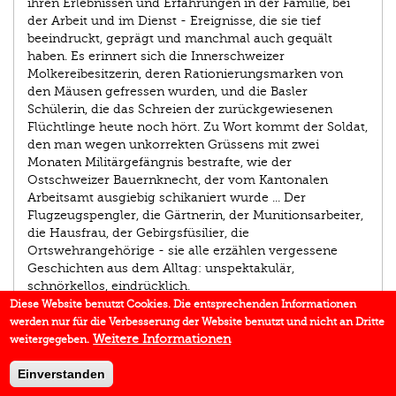
ihren Erlebnissen und Erfahrungen in der Familie, bei
der Arbeit und im Dienst - Ereignisse, die sie tief
beeindruckt, geprägt und manchmal auch gequält
haben. Es erinnert sich die Innerschweizer
Molkereibesitzerin, deren Rationierungsmarken von
den Mäusen gefressen wurden, und die Basler
Schülerin, die das Schreien der zurückgewiesenen
Flüchtlinge heute noch hört. Zu Wort kommt der Soldat,
den man wegen unkorrekten Grüssens mit zwei
Monaten Militärgefängnis bestrafte, wie der
Ostschweizer Bauernknecht, der vom Kantonalen
Arbeitsamt ausgiebig schikaniert wurde ... Der
Flugzeugspengler, die Gärtnerin, der Munitionsarbeiter,
die Hausfrau, der Gebirgsfüsilier, die
Ortswehrangehörige - sie alle erzählen vergessene
Geschichten aus dem Alltag: unspektakulär,
schnörkellos, eindrücklich.
Diese Website benutzt Cookies. Die entsprechenden Informationen
werden nur für die Verbesserung der Website benutzt und nicht an Dritte
AUTOR/IN
Weitere Informationen
weitergegeben.
IN DEN MEDIEN
Einverstanden