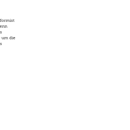
formist
wenn
s
r um die
s