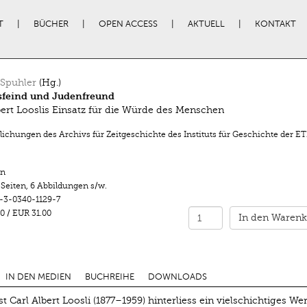
T
BÜCHER
OPEN ACCESS
AKTUELL
KONTAKT
Spuhler
(Hg.)
sfeind und Judenfreund
bert Looslis Einsatz für die Würde des Menschen
lichungen des Archivs für Zeitgeschichte des Instituts für Geschichte der E
n
 Seiten
,
6 Abbildungen s/w.
-3-0340-1129-7
0
/
EUR 31.00
In den Warenk
IN DEN MEDIEN
BUCHREIHE
DOWNLOADS
st Carl Albert Loosli (1877–1959) hinterliess ein vielschichtiges W