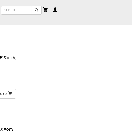
Suchformular
Suche
TH Zürich
,
orb
erk vom