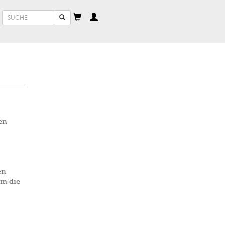
Suchformular
Suche
en
en
um die