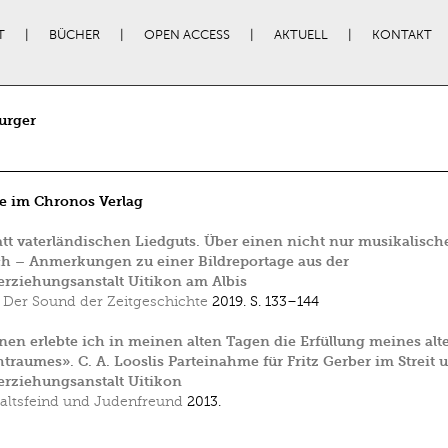
T
BÜCHER
OPEN ACCESS
AKTUELL
KONTAKT
urger
e im Chronos Verlag
att vaterländischen Liedguts. Über einen nicht nur musikalisch
ch – Anmerkungen zu einer Bildreportage aus der
erziehungsanstalt Uitikon am Albis
 Der Sound der Zeitgeschichte
2019.
S. 133–144
nen erlebte ich in meinen alten Tagen die Erfüllung meines alt
raumes». C. A. Looslis Parteinahme für Fritz Gerber im Streit 
erziehungsanstalt Uitikon
altsfeind und Judenfreund
2013.