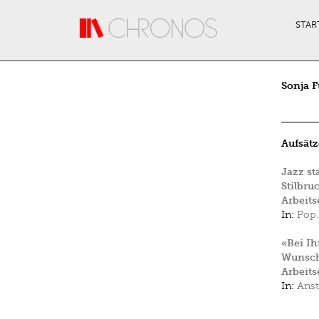
Direkt zum Inhalt
STAR
Sonja F
Aufsätz
Jazz st
Stilbru
Arbeits
In:
Pop.
«Bei Ih
Wunscht
Arbeits
In:
Anst