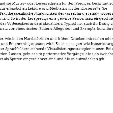
sind sie Muster- oder Lesepredigten für den Prediger, bestimmt 
ur erbaulichen Lektüre und Meditation in der Klosterzelle. Sie
Text die spezifische Mündlichkeit des «preaching events», wobei i
ntritt. So ist der Lesepredigt eine gewisse Performanz eingeschri
oder Vorleseaktes anders aktualisiert. Typisch ist auch ihr Drang z
satz von rhetorischen Bildern, Allegorien und Exempla, kurz: ihr
er, wie in den Handschriften und frühen Drucken mit realen oder
nd Erkenntnis gesteuert wird. Es ist zu zeigen, wie Inszenierun
ter Sprachbildern stehende Visualisierungsstrategien nutzen. Bei 
den-Lassen, geht es um performative Vorgänge, die sich zwisch
xt als Spuren eingezeichnet sind und die es aufzudecken gilt.