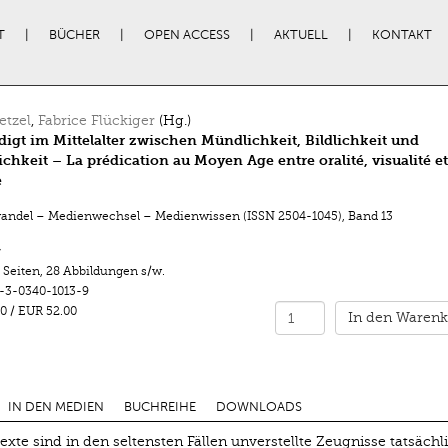
T
BÜCHER
OPEN ACCESS
AKTUELL
KONTAKT
tzel
,
Fabrice Flückiger
(Hg.)
digt im Mittelalter zwischen Mündlichkeit, Bildlichkeit und
lichkeit – La prédication au Moyen Age entre oralité, visualité et
e
ndel – Medienwechsel – Medienwissen (ISSN 2504-1045)
,
Band 13
r
 Seiten
,
28 Abbildungen s/w.
-3-0340-1013-9
0
/
EUR 52.00
In den Warenk
IN DEN MEDIEN
BUCHREIHE
DOWNLOADS
texte sind in den seltensten Fällen unverstellte Zeugnisse tatsächl