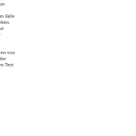
zum
m Falle
eben,
ur
e
gen von
der
en Text