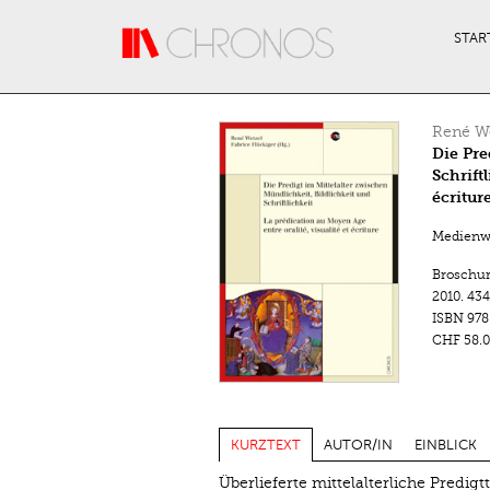
Direkt zum Inhalt
STAR
René We
Die Pre
Schrift
écritur
Medienwa
Broschu
2010.
434
ISBN
978
CHF 58.0
KURZTEXT
AUTOR/IN
EINBLICK
Überlieferte mittelalterliche Predigt