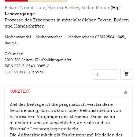
Eckart Conrad Lutz
,
Martina Backes
,
Stefan Matter
(Hg.)
Lesevorgänge
Prozesse des Erkennens in mittelalterlichen Texten, Bildern
und Handschriften
Medienwandel – Medienwechsel – Medienwissen (ISSN 2504-1045)
,
Band 11
Gebunden
2010.
728 Seiten
,
131 Abbildungen s/w.
ISBN
978-3-0340-0965-2
CHF 68.00
/
EUR 55.50
KURZTEXT
Ziel der Beiträge ist die pragmatisch verstandene
Beschreibung, Konstruktion oder Rekonstruktion von
historischen Vorgängen des «Lesens». Dabei ist an
intendierte und an tatsächliche, an reale und an
fiktionale Lesevorgänge gedacht.
Die Aufmerksamkeit gilt Strukturen und Modellen der