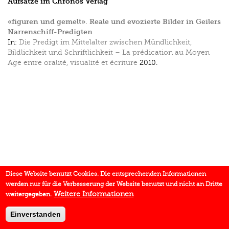
Aufsätze im Chronos Verlag
«figuren und gemelt». Reale und evozierte Bilder in Geilers
Narrenschiff-Predigten
In:
Die Predigt im Mittelalter zwischen Mündlichkeit,
Bildlichkeit und Schriftlichkeit – La prédication au Moyen
Age entre oralité, visualité et écriture
2010.
Diese Website benutzt Cookies. Die entsprechenden Informationen
werden nur für die Verbesserung der Website benutzt und nicht an Dritte
Weitere Informationen
weitergegeben.
Einverstanden