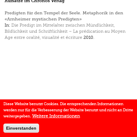
Aufsätze im Chronos Verlag
Predigten für den Tempel der Seele. Metaphorik in den
«Arnheimer mystischen Predigten»
In:
Die Predigt im Mittelalter zwischen Mündlichkeit,
Bildlichkeit und Schriftlichkeit – La prédication au Moyen
Age entre oralité, visualité et écriture
2010.
Diese Website benutzt Cookies. Die entsprechenden Informationen
werden nur für die Verbesserung der Website benutzt und nicht an Dritte
Weitere Informationen
weitergegeben.
Einverstanden