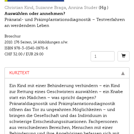
Christian Kind
,
Suzanne Braga
,
Annina Studer
(Hg.)
Auswählen oder annehmen?
Pränatal- und Präimplantationsdiagnostik – Testverfahren
an werdendem Leben
Broschur
2010.
176 Seiten
,
14 Abbildungen s/w.
ISBN
978-3-0340-0970-6
CHF 32.00
/
EUR 29.00
KURZTEXT
Ein Kind mit einer Behinderung verhindern – ein Kind
zur Rettung eines Geschwisters auswählen – ein Knabe
statt ein Mädchen – was spricht dagegen?
Pränataldiagnostik und Präimplantationsdiagnostik
öffnen das Tor zu ungeahnten Möglichkeiten – und
bringen die Gesellschaft und das Individuum in
schwierige Entscheidungssituationen. Fachpersonen
aus verschiedenen Bereichen, Menschen mit einer
Behinderung und ihre Angehörigen befassen sich mit