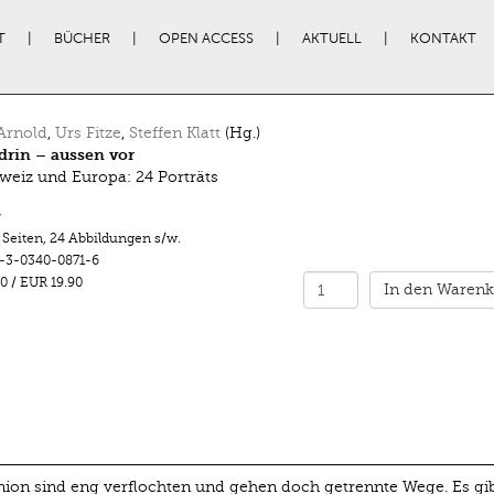
T
BÜCHER
OPEN ACCESS
AKTUELL
KONTAKT
Arnold
,
Urs Fitze
,
Steffen Klatt
(Hg.)
drin – aussen vor
weiz und Europa: 24 Porträts
r
 Seiten
,
24 Abbildungen s/w.
-3-0340-0871-6
0
/
EUR 19.90
In den Warenk
ion sind eng verﬂochten und gehen doch getrennte Wege. Es gib