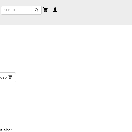
Suchformular
Suche
orb
t aber