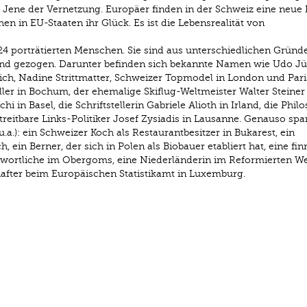
it. Jene der Vernetzung. Europäer ﬁnden in der Schweiz eine neue
 in EU-Staaten ihr Glück. Es ist die Lebensrealität von
 24 porträtierten Menschen. Sie sind aus unterschiedlichen Gründe
and gezogen. Darunter beﬁnden sich bekannte Namen wie Udo Jü
rich, Nadine Strittmatter, Schweizer Topmodel in London und Pari
ller in Bochum, der ehemalige Skiﬂug-Weltmeister Walter Steiner 
 in Basel, die Schriftstellerin Gabriele Alioth in Irland, die Phil
treitbare Links-Politiker Josef Zysiadis in Lausanne. Genauso sp
.a.): ein Schweizer Koch als Restaurantbesitzer in Bukarest, ein
, ein Berner, der sich in Polen als Biobauer etabliert hat, eine ﬁn
wortliche im Obergoms, eine Niederländerin im Reformierten W
hafter beim Europäischen Statistikamt in Luxemburg.