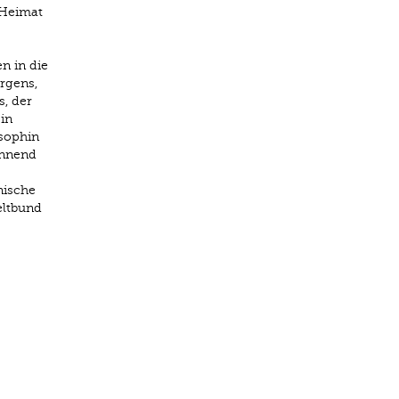
 Heimat
n in die
rgens,
s, der
in
osophin
annend
nische
eltbund