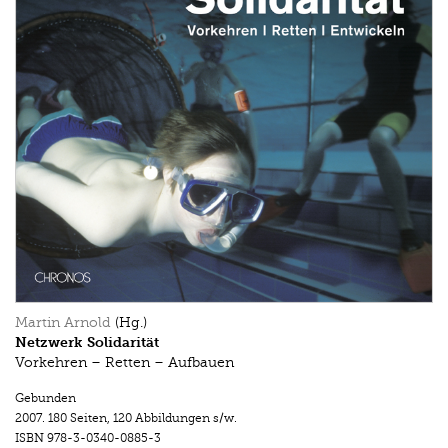
Martin Arnold
(Hg.)
Netzwerk Solidarität
Vorkehren – Retten – Aufbauen
Gebunden
2007.
180 Seiten
,
120 Abbildungen s/w.
ISBN
978-3-0340-0885-3