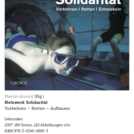
Martin Arnold
(Hg.)
Netzwerk Solidarität
Vorkehren – Retten – Aufbauen
Gebunden
2007.
180 Seiten
,
120 Abbildungen s/w.
ISBN
978-3-0340-0885-3