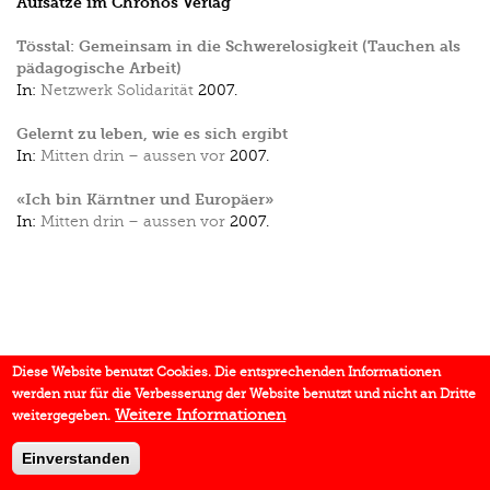
Aufsätze im Chronos Verlag
Tösstal: Gemeinsam in die Schwerelosigkeit (Tauchen als
pädagogische Arbeit)
In:
Netzwerk Solidarität
2007.
Gelernt zu leben, wie es sich ergibt
In:
Mitten drin – aussen vor
2007.
«Ich bin Kärntner und Europäer»
In:
Mitten drin – aussen vor
2007.
Diese Website benutzt Cookies. Die entsprechenden Informationen
werden nur für die Verbesserung der Website benutzt und nicht an Dritte
Weitere Informationen
weitergegeben.
Einverstanden