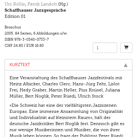
Urs Röllin
,
Patrik Landolt
(Hg.)
Schaffhauser Jazzgespräche
Edition 01
Broschur
2005.
84 Seiten
,
6 Abbildungen s/w.
ISBN
978-3-0340-0733-7
CHF 24.80
/
EUR 16.80
KURZTEXT
Eine Veranstaltung des Schaffhauser Jazzfestivals mit
Heinz Albicker, Charles Clerc, Hans-Jürg Fehr, Lislot
Frei, Hedy Graber, Martin Heller, Pius Knüsel, Juliana
Müller, Bert Noglik, Peter Rüedi, Ulrich Stock
«Die Schweiz hat eine der vielfältigsten Jazzszenen
Europas. Eine immense Ansammlung von Originalität
und Individualität auf kleinstem Raum», hält der
deutsche Jazzkritiker Bert Noglik fest. Dennoch gibt es
nur wenige Musikerinnen und Musiker, die von ihrer
Musik leben können. So fragt der Publizist Peter Rüedi: