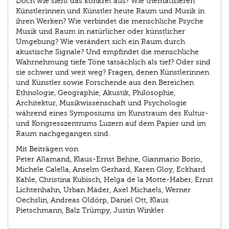
Doch wie sieht das konkret aus? Wie thematisieren
Künstlerinnen und Künstler heute Raum und Musik in
ihren Werken? Wie verbindet die menschliche Psyche
Musik und Raum in natürlicher oder künstlicher
Umgebung? Wie verändert sich ein Raum durch
akustische Signale? Und empfindet die menschliche
Wahrnehmung tiefe Töne tatsächlich als tief? Oder sind
sie schwer und weit weg? Fragen, denen Künstlerinnen
und Künstler sowie Forschende aus den Bereichen
Ethnologie, Geographie, Akustik, Philosophie,
Architektur, Musikwissenschaft und Psychologie
während eines Symposiums im Kunstraum des Kultur-
und Kongresszentrums Luzern auf dem Papier und im
Raum nachgegangen sind.
Mit Beiträgen von
Peter Allamand, Klaus-Ernst Behne, Gianmario Borio,
Michele Calella, Anselm Gerhard, Karen Gloy, Eckhard
Kahle, Christina Kubisch, Helga de la Motte-Haber, Ernst
Lichtenhahn, Urban Mäder, Axel Michaels, Werner
Oechslin, Andreas Oldörp, Daniel Ott, Klaus
Pietschmann, Balz Trümpy, Justin Winkler