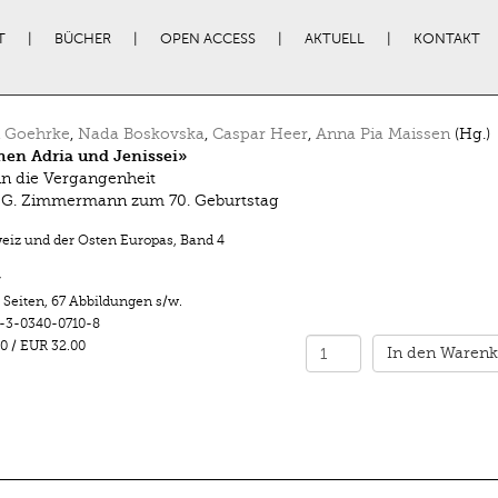
T
BÜCHER
OPEN ACCESS
AKTUELL
KONTAKT
n Goehrke
,
Nada Boskovska
,
Caspar Heer
,
Anna Pia Maissen
(Hg.)
en Adria und Jenissei»
in die Vergangenheit
 G. Zimmermann zum 70. Geburtstag
eiz und der Osten Europas
,
Band 4
r
 Seiten
,
67 Abbildungen s/w.
-3-0340-0710-8
0
/
EUR 32.00
In den Warenk