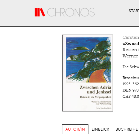
Direkt zum Inhalt
STAR
Carste
«Zwisch
Reisen 
Werner
Die Schw
Broschu
1995.
362
ISBN
978
CHF 48.0
AUTOR/IN
EINBLICK
BUCHREIHE