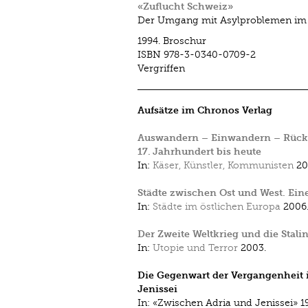
«Zuflucht Schweiz»
Der Umgang mit Asylproblemen im 1
1994.
Broschur
ISBN
978-3-0340-0709-2
Vergriffen
Aufsätze im Chronos Verlag
Auswandern – Einwandern – Rückw
17. Jahrhundert bis heute
In:
Käser, Künstler, Kommunisten
20
Städte zwischen Ost und West. Ein
In:
Städte im östlichen Europa
2006
Der Zweite Weltkrieg und die Stali
In:
Utopie und Terror
2003.
Die Gegenwart der Vergangenheit i
Jenissei
In:
«Zwischen Adria und Jenissei»
1