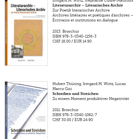
Irmgard M. Wirtz, Stéphanie Cudré-Mauroux
Literaturarchiv – Literarisches Archiv
Zur Poetik literarischer Archive
Archives littéraires et poétiques d'archives –
Écrivains et institutions en dialogue
2013.
Broschur
ISBN
978-3-0340-1156-3
CHF 18.00
/
EUR 14.90
Hubert Thüring, Irmgard M. Wirtz, Lucas
Marco Gisi
Schreiben und Streichen
Zu einem Moment produktiver Negativität
2011.
Broschur
ISBN
978-3-0340-1062-7
CHF 30.00
/
EUR 24.90