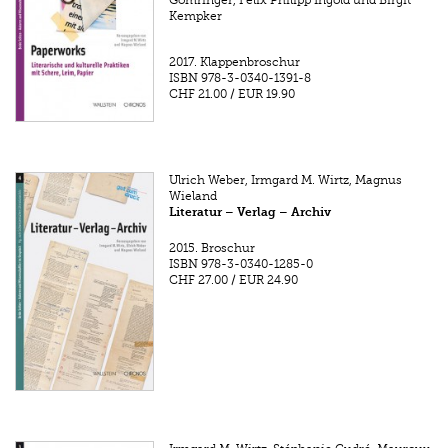
Gomringer, Felix Philipp Ingold und Birgit
Kempker
2017.
Klappenbroschur
ISBN
978-3-0340-1391-8
CHF 21.00
/
EUR 19.90
Ulrich Weber, Irmgard M. Wirtz, Magnus
Wieland
Literatur – Verlag – Archiv
2015.
Broschur
ISBN
978-3-0340-1285-0
CHF 27.00
/
EUR 24.90