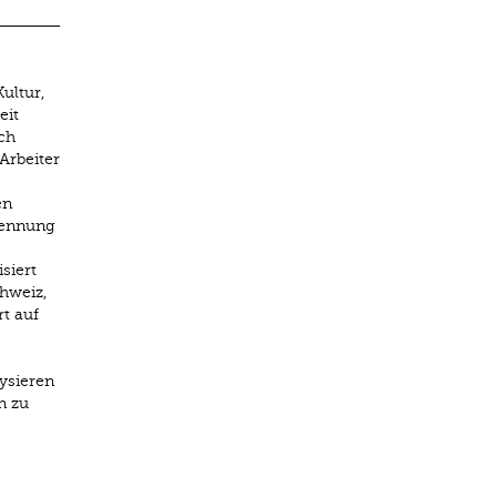
ultur,
eit
uch
Arbeiter
en
Trennung
siert
hweiz,
t auf
ysieren
n zu