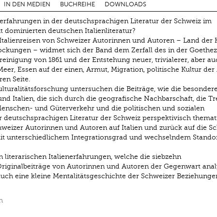
IN DEN MEDIEN
BUCHREIHE
DOWNLOADS
erfahrungen in der deutsch­sprachigen Literatur der Schweiz im
t dominierten deutschen Italienliteratur?
Italienreisen von Schweizer Autorinnen und Autoren – Land der K
lockungen – widmet sich der Band dem Zerfall des in der Goethez
Vereinigung von 1861 und der Entstehung neuer, trivialerer, aber a
eer, Essen auf der einen, Armut, Migration, politische Kultur der 
ren Seite.
lturalitätsforschung untersuchen die Beiträge, wie die besonder
nd Italien, die sich durch die geografische Nachbarschaft, die 
Menschen- und Güterverkehr und die politischen und sozialen
 deutschsprachigen Literatur der Schweiz perspektivisch themati
chweizer Autorinnen und Autoren auf Italien und zurück auf die Sc
 mit unterschiedlichem Integrationsgrad und wechselndem Standor
 literarischen Italienerfahrungen, welche die siebzehn
riginalbeiträge von Autorinnen und Autoren der Gegenwart anal
auch eine kleine Mentalitäts­geschichte der Schweizer Beziehunge
h