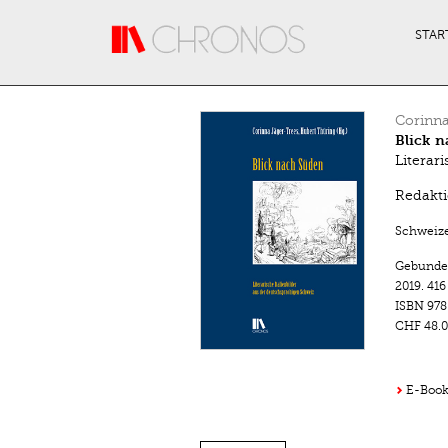
Direkt zum Inhalt
STAR
Corinna
Blick 
Literar
Redakti
Schweize
Gebunde
2019.
416
ISBN
978
CHF 48.0
E-Book