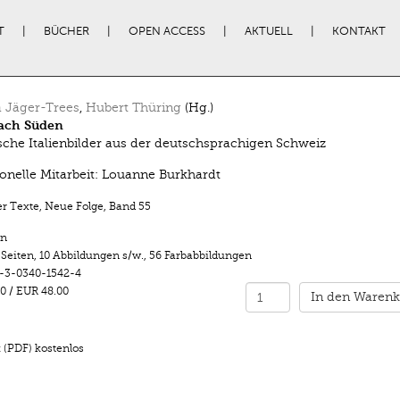
T
BÜCHER
OPEN ACCESS
AKTUELL
KONTAKT
 Jäger-Trees
,
Hubert Thüring
(Hg.)
nach Süden
ische Italienbilder aus der deutschsprachigen Schweiz
onelle Mitarbeit: Louanne Burkhardt
r Texte, Neue Folge
,
Band 55
n
 Seiten
,
10 Abbildungen s/w.
,
56 Farbabbildungen
-3-0340-1542-4
0
/
EUR 48.00
In den Warenk
 (PDF) kostenlos