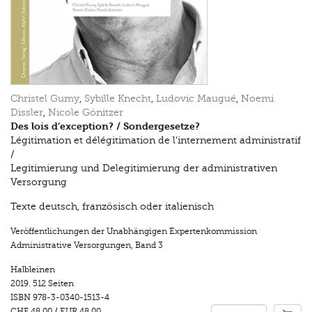
Christel Gumy
,
Sybille Knecht
,
Ludovic Maugué
,
Noemi
Dissler
,
Nicole Gönitzer
Des lois d’exception? / Sondergesetze?
Légitimation et délégitimation de l’internement administratif
/
Legitimierung und Delegitimierung der administrativen
Versorgung
Texte deutsch, französisch oder italienisch
Veröffentlichungen der Unabhängigen Expertenkommission
Administrative Versorgungen
,
Band 3
Halbleinen
2019.
512 Seiten
ISBN
978-3-0340-1513-4
CHF 48.00
/
EUR 48.00