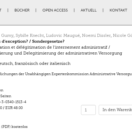
T
BÜCHER
OPEN ACCESS
AKTUELL
KONTAKT
l Gumy
,
Sybille Knecht
,
Ludovic Maugué
,
Noemi Dissler
,
Nicole Gö
s d’exception? / Sondergesetze?
ation et délégitimation de l’internement administratif /
ierung und Delegitimierung der administrativen Versorgung
eutsch, französisch oder italienisch
tlichungen der Unabhängigen Expertenkommission Administrative Versorg
en
 Seiten
-3-0340-1513-4
0
/
EUR 48.00
In den Warenk
 (PDF) kostenlos