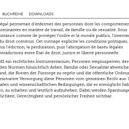
BUCHREIHE
DOWNLOADS
l légal permettait d’enfermer des personnes dont les comporteme
minantes en matière de travail, de famille ou de sexualité. Sous
ssistance comme de protéger l’ordre et la morale publics, l’intern
 du droit commun. Cet ouvrage explicite les conditions politiques,
mis l’édiction, la perduration, puis l’abrogation de bases légales
tradictions entre État de droit, justice et liberté personnelle.
1981 ein rechtliches Instrumentarium, Personen wegzusperren, de
den Normen hinsichtlich Arbeit, Familie oder Sexualität abweich
d, die Kosten der Fürsorge zu regeln und die öffentliche Ordn
inistrative Versorgung diese Personen vom gemeinen Recht aus. 
zialen und wissenschaftlichen Bedingungen, die es ermöglicht hab
n, zu erhalten und letztlich aufzuheben. Dabei werden Spannung
chkeit, Gerechtigkeit und persönlicher Freiheit sichtbar.