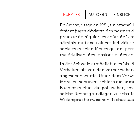
KURZTEXT
AUTOR/IN
EINBLICK
En Suisse, jusqu’en 1981, un arsena
étaient jugés déviants des normes do
prétexte de réguler les coûts de l’a
administratif excluait ces individus
sociales et scientifiques qui ont per
matérialisant des tensions et des con
In der Schweiz ermöglichte es bis 
Verhalten als von den vorherrschen
angesehen wurde. Unter dem Vorwan
Moral zu schützen, schloss die adm
Buch beleuchtet die politischen, so
solche Rechtsgrundlagen zu schaffe
Widersprüche zwischen Rechtsstaatli