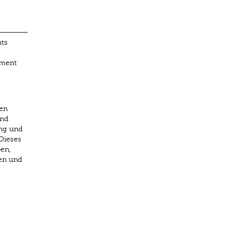
nts
ement
ren
end
ung und
Dieses
en,
en und