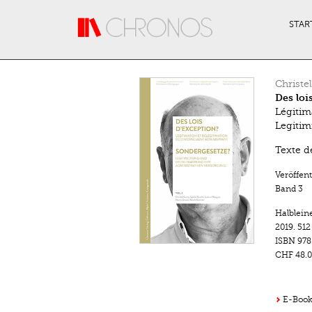
Direkt zum Inhalt
STAR
Christe
Des loi
Légitim
Legitim
Texte d
Veröffen
Band 3
Halblein
2019.
512
ISBN
978
CHF 48.0
E-Book