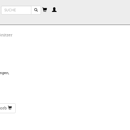
Suchformular
Suche
nitzer
ungen
,
orb