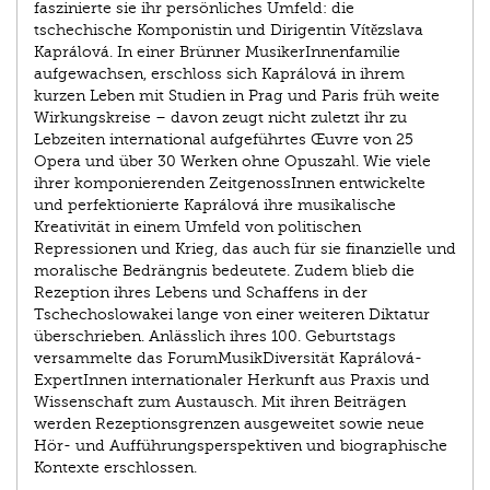
faszinierte sie ihr persönliches Umfeld: die
tschechische Komponistin und Dirigentin Vítězslava
Kaprálová. In einer Brünner MusikerInnenfamilie
aufgewachsen, erschloss sich Kaprálová in ihrem
kurzen Leben mit Studien in Prag und Paris früh weite
Wirkungskreise – davon zeugt nicht zuletzt ihr zu
Lebzeiten international aufgeführtes Œuvre von 25
Opera und über 30 Werken ohne Opuszahl. Wie viele
ihrer komponierenden ZeitgenossInnen entwickelte
und perfektionierte Kaprálová ihre musikalische
Kreativität in einem Umfeld von politischen
Repressionen und Krieg, das auch für sie finanzielle und
moralische Bedrängnis bedeutete. Zudem blieb die
Rezeption ihres Lebens und Schaffens in der
Tschechoslowakei lange von einer weiteren Diktatur
überschrieben. Anlässlich ihres 100. Geburtstags
versammelte das ForumMusikDiversität Kaprálová-
ExpertInnen internationaler Herkunft aus Praxis und
Wissenschaft zum Austausch. Mit ihren Beiträgen
werden Rezeptionsgrenzen ausgeweitet sowie neue
Hör- und Aufführungsperspektiven und biographische
Kontexte erschlossen.